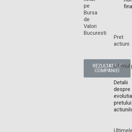
pe
fin
Bursa
de
Valori
Bucuresti
Pret
actiuni
Ultimul 
REZULTATELE
COMPANIEI
Detalii
despre
evolutia
pretului
actiunil
Ultimel