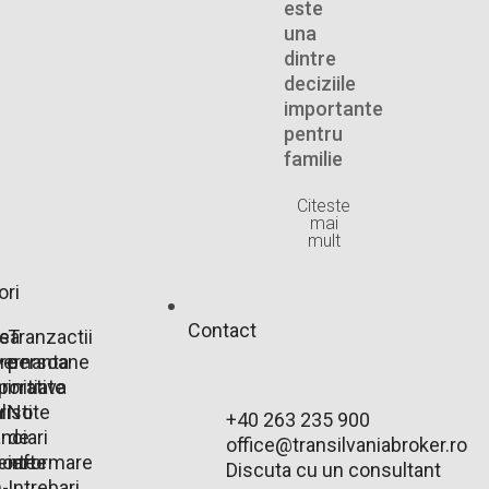
este
una
dintre
deciziile
importante
pentru
familie
Citeste
mai
mult
ori
Contact
e
rsa
Tranzactii
are
ernanta
persoane
r
porativa
initiate
r
listi
Note
+40 263 235 900
anciari
de
office@transilvaniabroker.ro
ente
oarte
informare
Discuta cu un consultant
-
Intrebari