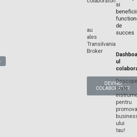
colaboratori
si
beneficii
functio
de
au
succes
ales
Transilvania
Broker​
Dashboa
e
ul
colabora
Descope
DEVINO
toate
COLABORATOR
instrume
pentru
promova
busines
ului
tau!