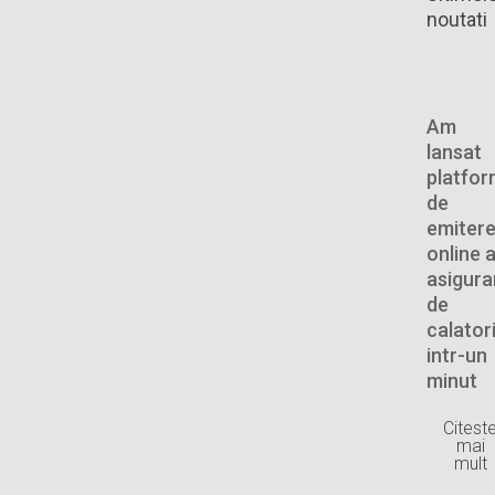
noutati
Am
lansat
platfo
de
emiter
online 
asigurar
de
calator
intr-un
minut
Citest
mai
mult