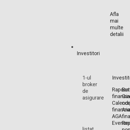
Afla
mai
multe
detalii
Investitori
1-ul
Investit
broker
Rapoart
Bu
de
financi
Guv
asigurare
Calenda
cor
financia
Ana
AGA
fin
Evenim
Rap
listat
non