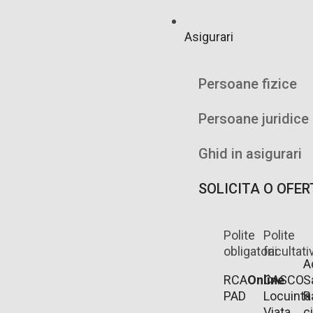
Asigurari
Persoane fizice
Persoane juridice
Ghid in asigurari
SOLICITA O OFER
Polite
Polite
obligatorii
facultati
A
RCA
Online
CASCO
S
PAD
Locuinta
R
Viata
ci