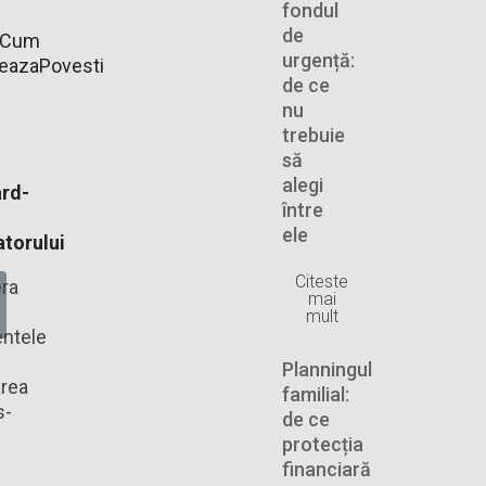
fondul
de
Cum
urgență:
neaza
Povesti
de ce
nu
trebuie
să
alegi
rd-
între
ele
torului
Citeste
ra
mai
mult
ntele
Planningul
rea
familial:
s-
de ce
protecția
financiară