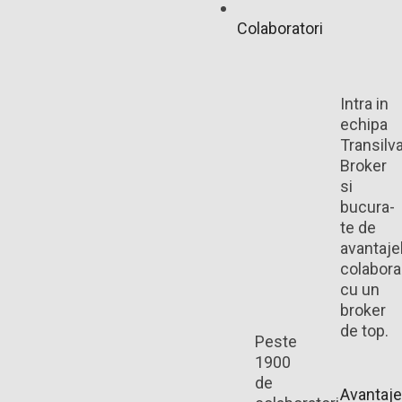
Colaboratori
Intra in
echipa
Transilv
Broker
si
bucura-
te de
avantaje
colaborar
cu un
broker
de top.
Peste
1900
de
Avantaje