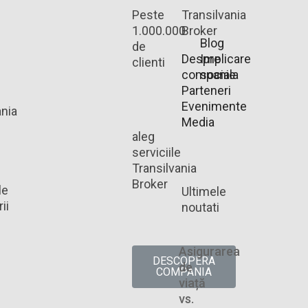
Peste
Transilvania
1.000.000
Broker
Blog
de
Despre
Implicare
clienti
companie
sociala
Parteneri
Evenimente
ania
Media
aleg
serviciile
Transilvania
Broker
le
Ultimele
ii
noutati
Asigurarea
DESCOPERA
de
COMPANIA
viață
vs.