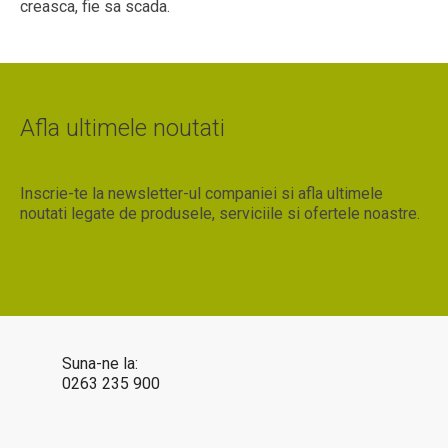
creasca, fie sa scada.
Afla ultimele noutati
Inscrie-te la newsletter-ul companiei si afla ultimele
noutati legate de produsele, serviciile si ofertele noastre.
Suna-ne la:
0263 235 900