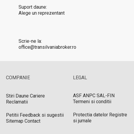
Suport daune:
Alege un reprezentant
Scrie-ne la:
office@transilvaniabroker.ro
COMPANIE
LEGAL
ASF
ANPC
SAL-FIN
Stiri
Daune
Cariere
Termeni si conditii
Reclamatii
Protectia datelor
Registre
Petitii
Feedback si sugestii
si jurnale
Sitemap
Contact