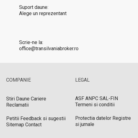
Suport daune:
Alege un reprezentant
Scrie-ne la:
office@transilvaniabroker.ro
COMPANIE
LEGAL
ASF
ANPC
SAL-FIN
Stiri
Daune
Cariere
Termeni si conditii
Reclamatii
Protectia datelor
Registre
Petitii
Feedback si sugestii
si jurnale
Sitemap
Contact