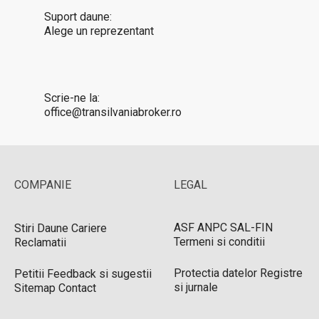
Suport daune:
Alege un reprezentant
Scrie-ne la:
office@transilvaniabroker.ro
COMPANIE
LEGAL
ASF
ANPC
SAL-FIN
Stiri
Daune
Cariere
Termeni si conditii
Reclamatii
Protectia datelor
Registre
Petitii
Feedback si sugestii
si jurnale
Sitemap
Contact